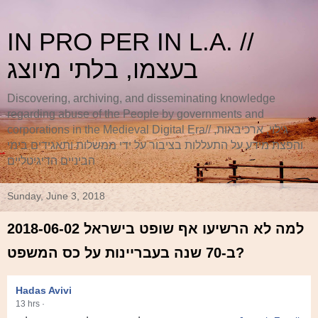
IN PRO PER IN L.A. //
בעצמו, בלתי מיוצג
Discovering, archiving, and disseminating knowledge
regarding abuse of the People by governments and
corporations in the Medieval Digital Era// גילוי, ארכיבאות,
והפצת מידע על התעללות בציבור על ידי ממשלות ותאגידים בימי
הביניים הדיגיטליים
Sunday, June 3, 2018
2018-06-02 למה לא הרשיעו אף שופט בישראל
ב-70 שנה בעבריינות על כס המשפט?
Hadas Avivi
13 hrs
·