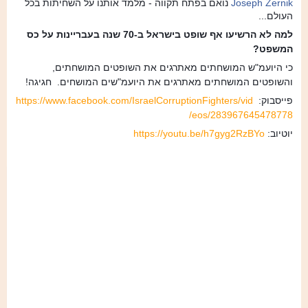
Joseph Zernik
נואם בפתח תקווה - מלמד אותנו על השחיתות בכל
העולם...
למה לא הרשיעו אף שופט בישראל ב-70 שנה בעבריינות על כס
המשפט?
כי היועמ"ש המושחתים מאתרגים את השופטים המושחתים,
והשופטים המושחתים מאתרגים את היועמ"שים המושחים. חגיגה!
פייסבוק:
https://www.facebook.com/IsraelCorruptionFighters/vid
eos/283967645478778/
יוטיוב:
https://youtu.be/h7gyg2RzBYo